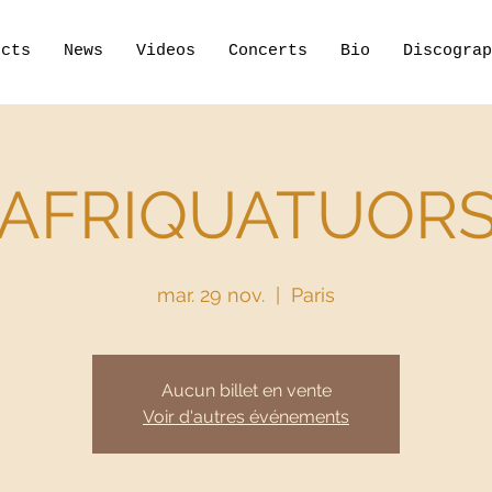
ects
News
Videos
Concerts
Bio
Discograp
AFRIQUATUOR
mar. 29 nov.
  |  
Paris
Aucun billet en vente
Voir d'autres événements